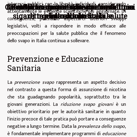
interessi pubblici con le libertà individuali, considerando
Cosa devi sapere sugli scooter elettrici
Effetti a lungo termine dei liquidi per
Le migliori destinazioni per una luna
Gioielli con significati profondi: una
L’economia e il lavoro nero
attentamente le evidenze scientifiche più aggiornate. Di
sigarette elettroniche sulla salute
di miele indimenticabile
guida alla scelta
per adulti
conseguenza, possiamo aspettarci ulteriori sviluppi
legislativi, volti a rispondere in modo efficace alle
preoccupazioni per la salute pubblica che il fenomeno
dello svapo in Italia continua a sollevare.
Prevenzione e Educazione
Sanitaria
La
prevenzione svapo
rappresenta un aspetto decisivo
nel contrasto a questa forma di assunzione di nicotina
che sta guadagnando popolarità, soprattutto tra le
giovani generazioni. La
riduzione svapo giovani
è un
obiettivo prioritario per le autorità sanitarie in quanto
l'inizio precoce di tale pratica può portare a conseguenze
negative a lungo termine. Data la
prevalenza dello svapo
,
è fondamentale implementare programmi di
educazione