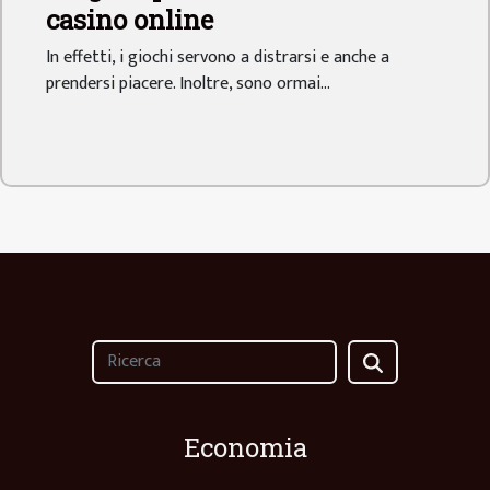
casino online
In effetti, i giochi servono a distrarsi e anche a
prendersi piacere. Inoltre, sono ormai...
Economia