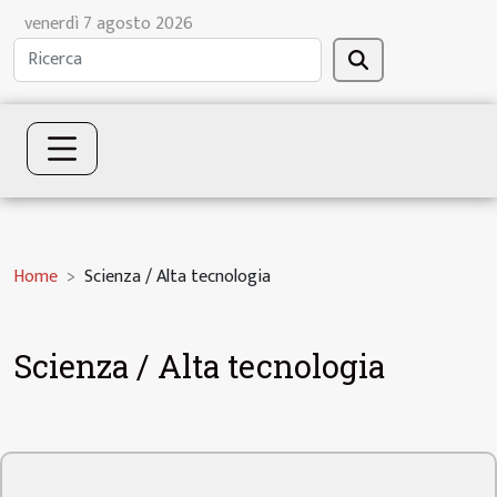
venerdì 7 agosto 2026
Home
Scienza / Alta tecnologia
Scienza / Alta tecnologia