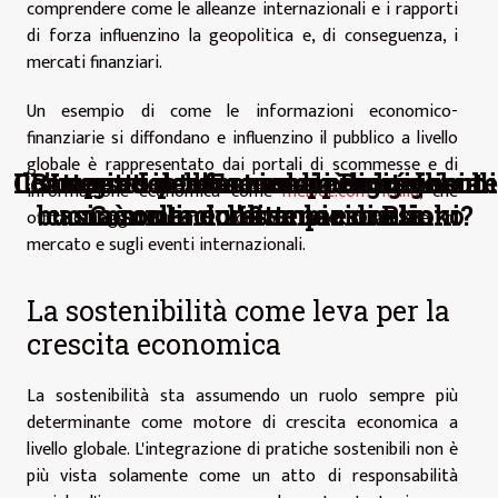
comprendere come le alleanze internazionali e i rapporti
di forza influenzino la geopolitica e, di conseguenza, i
mercati finanziari.
Un esempio di come le informazioni economico-
finanziarie si diffondano e influenzino il pubblico a livello
globale è rappresentato dai portali di scommesse e di
Il successo internazionale dei giochi di
Come rendere una casa più accogliente
L'Impatto dell'Economia Digitale sul
Batteria solare esterna: perché è una
I segreti per fare soldi con casino
informazione economica come
melbet.com Italia
, che
buona scelta durante le escursioni?
casinò online: l'esempio di Plinko
Commercio Internazionale
online
?
offrono aggiornamenti continui sulle dinamiche di
mercato e sugli eventi internazionali.
La sostenibilità come leva per la
crescita economica
La sostenibilità sta assumendo un ruolo sempre più
determinante come motore di crescita economica a
livello globale. L'integrazione di pratiche sostenibili non è
più vista solamente come un atto di responsabilità