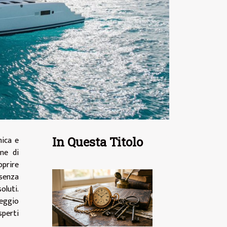
nica e
In Questa Titolo
ne di
oprire
 senza
oluti.
leggio
sperti