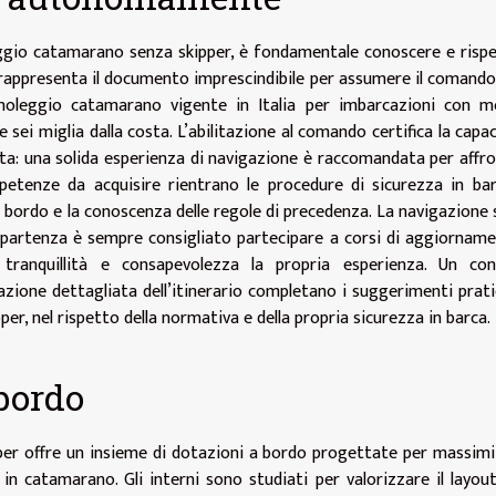
eggio catamarano senza skipper, è fondamentale conoscere e risp
ca rappresenta il documento imprescindibile per assumere il comando
 noleggio catamarano vigente in Italia per imbarcazioni con m
e sei miglia dalla costa. L’abilitazione al comando certifica la capac
ta: una solida esperienza di navigazione è raccomandata per affr
petenze da acquisire rientrano le procedure di sicurezza in bar
i bordo e la conoscenza delle regole di precedenza. La navigazione 
 partenza è sempre consigliato partecipare a corsi di aggiornam
 tranquillità e consapevolezza la propria esperienza. Un cont
azione dettagliata dell’itinerario completano i suggerimenti prati
r, nel rispetto della normativa e della propria sicurezza in barca.
 bordo
per offre un insieme di dotazioni a bordo progettate per massim
in catamarano. Gli interni sono studiati per valorizzare il layout