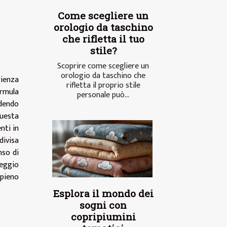
Come scegliere un
orologio da taschino
che rifletta il tuo
stile?
Scoprire come scegliere un
orologio da taschino che
rienza
rifletta il proprio stile
ormula
personale può...
idendo
Questa
nti in
divisa
nso di
eggio
ppieno
Esplora il mondo dei
sogni con
copripiumini