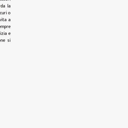
rda la
curi o
vita a
sempre
izia e
one si