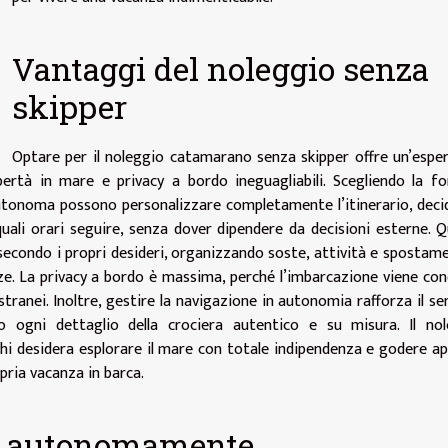
Vantaggi del noleggio senza
skipper
Optare per il noleggio catamarano senza skipper offre un’espe
bertà in mare e privacy a bordo ineguagliabili. Scegliendo la f
autonoma possono personalizzare completamente l’itinerario, dec
uali orari seguire, senza dover dipendere da decisioni esterne. 
secondo i propri desideri, organizzando soste, attività e spostame
nze. La privacy a bordo è massima, perché l’imbarcazione viene con
stranei. Inoltre, gestire la navigazione in autonomia rafforza il se
o ogni dettaglio della crociera autentico e su misura. Il nol
chi desidera esplorare il mare con totale indipendenza e godere a
pria vacanza in barca.
re autonomamente