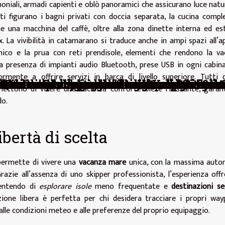
oniali, armadi capienti e oblò panoramici che assicurano luce natu
ati figurano i bagni privati con doccia separata, la cucina compl
e una macchina del caffè, oltre alla zona dinette interna ed es
. La vivibilità in catamarano si traduce anche in ampi spazi all’a
mico e la prua con reti prendisole, elementi che rendono la v
 presenza di impianti audio Bluetooth, prese USB in ogni cabina
rmente a offrire servizi in barca di livello superiore. Tutti 
vo con il crypto staking : consigli su c
 esterna: perché è una buona scelta duran
pubblico sul ruolo delle e-cig nel controll
 attuali tendenze di stile Y2K nel merca
ere un orologio da taschino che rifletta 
a il mondo dei sogni con copripiumini t
Quali sono le migliori ricette di brownie
Cosa c'è da sapere sul tamburo a lingua
Come disegnare con il computer?
Perché usare il cashmere?
rmettono di vivere una vacanza confortevole e rilassante, gara
do.
libertà di scelta
 permette di vivere una
vacanza mare
unica, con la massima auto
Grazie all’assenza di uno skipper professionista, l’esperienza off
nsentendo di
esplorare isole
meno frequentate e
destinazioni s
azione libera è perfetta per chi desidera tracciare i propri way
alle condizioni meteo e alle preferenze del proprio equipaggio.