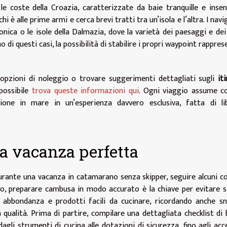
le coste della Croazia, caratterizzate da baie tranquille e inse
i è alle prime armi e cerca brevi tratti tra un’isola e l’altra. I navi
nica o le isole della Dalmazia, dove la varietà dei paesaggi e dei
di questi casi, la possibilità di stabilire i propri waypoint rapprese
 opzioni di noleggio o trovare suggerimenti dettagliati sugli
it
possibile
trova queste informazioni qui
. Ogni viaggio assume c
ione in mare in un’esperienza davvero esclusiva, fatta di lib
na vacanza perfetta
durante una vacanza in catamarano senza skipper, seguire alcuni co
tto, preparare cambusa in modo accurato è la chiave per evitare s
n abbondanza e prodotti facili da cucinare, ricordando anche s
 qualità. Prima di partire, compilare una dettagliata checklist di
dagli strumenti di cucina alle dotazioni di sicurezza, fino agli acc