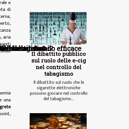
rale e
eta di
terna,
perto,
acanza
, aria
questi
ome farlo in modo efficace
te le escursioni?
o del tabagismo
to della moda ?
il tuo stile?
ematici
?
?
ntendo
Il dibattito pubblico
sul ruolo delle e-cig
nel controllo del
tabagismo
Il dibattito sul ruolo che le
sigarette elettroniche
nomia
possono giocare nel controllo
del tabagismo...
re una
egrete
point,