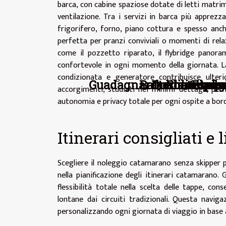
barca, con cabine spaziose dotate di letti matrim
ventilazione. Tra i servizi in barca più apprezz
frigorifero, forno, piano cottura e spesso anch
perfetta per pranzi conviviali o momenti di relax
come il pozzetto riparato, il flybridge panora
confortevole in ogni momento della giornata. La
condizionata e generatore contribuisce ulterio
Guadagnare reddito passi
Batteria solare
Il dibattito 
Quali sono le
Come scegli
Esplor
accorgimenti, studiati nei minimi dettagli, pe
autonomia e privacy totale per ogni ospite a bor
Itinerari consigliati e 
Scegliere il noleggio catamarano senza skipper
nella pianificazione degli itinerari catamarano. 
flessibilità totale nella scelta delle tappe, co
lontane dai circuiti tradizionali. Questa navig
personalizzando ogni giornata di viaggio in base 