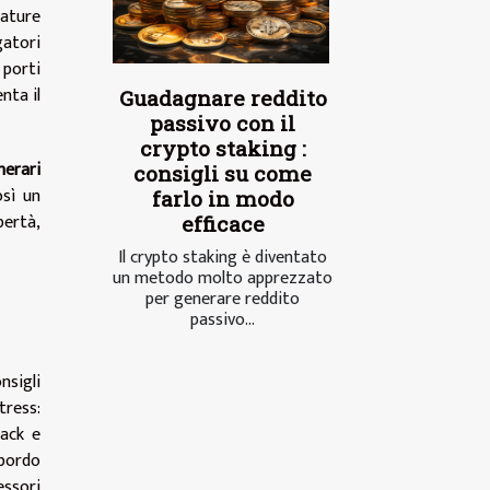
nature
gatori
 porti
nta il
Guadagnare reddito
passivo con il
crypto staking :
inerari
consigli su come
osì un
farlo in modo
ertà,
efficace
Il crypto staking è diventato
un metodo molto apprezzato
per generare reddito
passivo...
nsigli
tress:
nack e
 bordo
essori