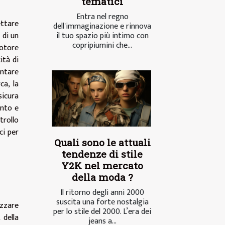
tematici
Entra nel regno
ettare
dell'immaginazione e rinnova
il tuo spazio più intimo con
 di un
copripiumini che...
otore
ità di
ontare
ca, la
sicura
ento e
rollo
ci per
Quali sono le attuali
tendenze di stile
Y2K nel mercato
della moda ?
Il ritorno degli anni 2000
suscita una forte nostalgia
izzare
per lo stile del 2000. L’era dei
 della
jeans a...